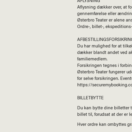
AFLYSNING
Aflysning dækker over, at fo
gennemførelse eller ændring
Østerbro Teater er alene ansv
Ordre-, billet-, ekspedition
AFBESTILLINGSFORSIKRIN
Du har mulighed for at tilk
dækker blandt andet ved aku
familiemedlem.
Forsikringen tegnes i forbi
Østerbro Teater fungerer ud
for selve forsikringen. Even
https://securemybooking.
BILLETBYTTE
Du kan bytte dine billetter t
billet til, forudsat at der er
Hver ordre kan ombyttes gra