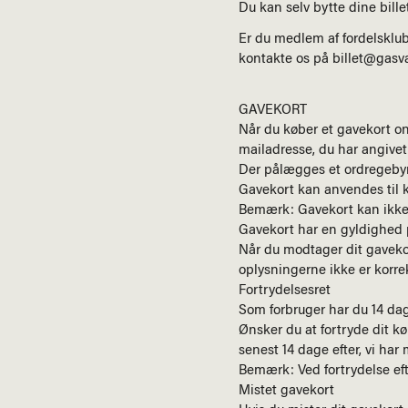
Du kan selv bytte dine bill
Er du medlem af fordelsklubbe
kontakte os på
billet@gasv
GAVEKORT
Når du køber et gavekort o
mailadresse, du har angivet
Der pålægges et ordregebyr 
Gavekort kan anvendes til kø
Bemærk: Gavekort kan ikke b
Gavekort har en gyldighed p
Når du modtager dit gavekor
oplysningerne ikke er korre
Fortrydelsesret
Som forbruger har du 14 dag
Ønsker du at fortryde dit k
senest 14 dage efter, vi ha
Bemærk: Ved fortrydelse eft
Mistet gavekort