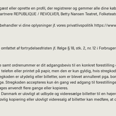
st eller oprette en profil, der registrerer og gemmer alle dine kø
artnere REPUBLIQUE / REVOLVER, Betty Nansen Teatret, Folketeatre
 behandler vi dine oplysninger jf. vores privatlivspolitik
https://www
 omfattet af fortrydelsesfristen jf. Ifølge § 18, stk. 2, nr. 12 i Forbruge
e samt ordrenummer er dit adgangsbevis til en konkret forestilling 
telefon eller printet på papir, men den er kun gyldig, hvis stregkod
tregkoden er utydelig eller billetter, som er blevet annulleret pga. b
ge. Stregkoden accepteres kun én gang ved adgang til forestilling
søges anvendt flere gange eller kopieres.
anmark er ulovligt at udbyde og videresælge billetter til en højere
lovlig kopiering eller ulovligt videresalg af billetter kan medføre, at 