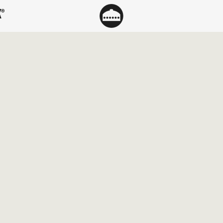
®
DELSBETINGE