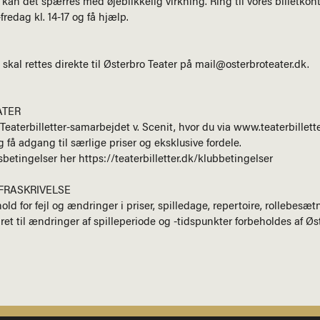
 kan det spærres med øjeblikkelig virkning. Ring til vores billetkont
fredag kl. 14-17 og få hjælp.
skal rettes direkte til Østerbro Teater på mail@osterbroteater.dk.
ATER
 Teaterbilletter-samarbejdet v. Scenit, hvor du via
www.teaterbillett
g få adgang til særlige priser og eksklusive fordele.
sbetingelser her
https://teaterbilletter.dk/klubbetingelser
FRASKRIVELSE
old for fejl og ændringer i priser, spilledage, repertoire, rollebesæt
et til ændringer af spilleperiode og -tidspunkter forbeholdes af Øst