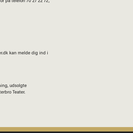
or på telefon 70 27 22 72,
er.dk
kan melde dig ind i
ning, udsolgte
erbro Teater.