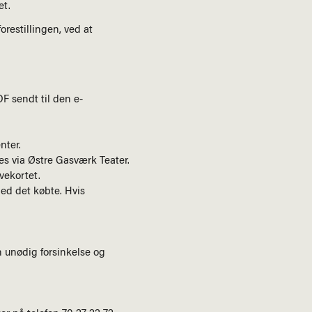
et.
orestillingen, ved at
F sendt til den e-
nter.
es via Østre Gasværk Teater.
vekortet.
med det købte. Hvis
n unødig forsinkelse og