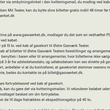
etter via ombytningslinket i den kvitteringsmail, du modtog ved køb
n Mit Teater, kan du bytte dine billetter gratis indtil 48 timer før f
aerket.dk
nline på
www.gasvaerket.dk
, modtager du det som en vedhæftet PD
 ved købet.
på 15 kr. ved køb af gavekort til Østre Gasværk Teater.
b af billetter til Østre Gasværk Teaters forestillinger og arrangeme
enyttes i baren eller til arrangementer, hvor billetterne ikke sælg
å 3 år fra udstedelsesdato, og udløbsdatoen kan ses direkte på ga
t, anbefaler vi at du kontrollerer, at gavekortet stemmer overens 
kte, bedes du kontakte os på billet@gasvaerket.dk.
es fortrydelsesret ved køb af gavekort.
øb, kan du gøre det via kvitteringsmailen. Vi refunderer beløbet ude
r modtaget besked om din fortrydelse.
er de 14 dage fratrækkes et ekspeditionsgebyr på 40 kr..