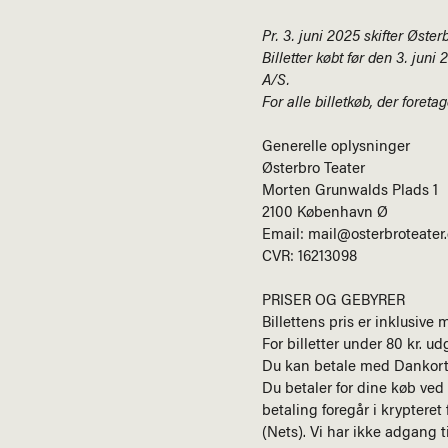
Pr. 3. juni 2025 skifter Øste
Billetter købt før den 3. jun
A/S.
For alle billetkøb, der foret
Generelle oplysninger
Østerbro Teater
Morten Grunwalds Plads 1
2100 København Ø
Email:
mail@osterbroteater
CVR:
16213098
PRISER OG GEBYRER
Billettens pris er inklusive
For billetter under 80 kr. udg
Du kan betale med Dankort,
Du betaler for dine køb ved 
betaling foregår i krypteret
(Nets). Vi har ikke adgang t