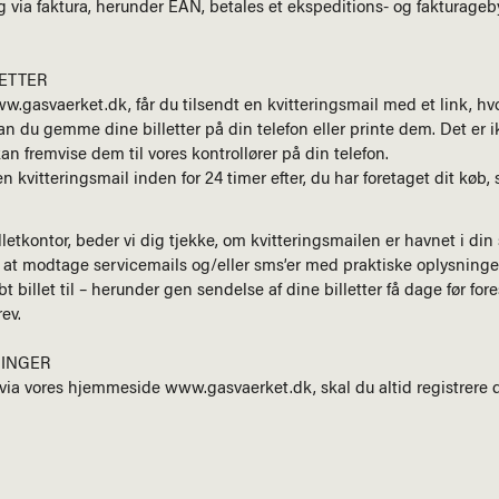
g via faktura, herunder EAN, betales et ekspeditions- og fakturagebyr
LETTER
w.gasvaerket.dk, får du tilsendt en kvitteringsmail med et link, hv
n du gemme dine billetter på din telefon eller printe dem. Det er 
kan fremvise dem til vores kontrollører på din telefon.
en kvitteringsmail
inden for
24 timer efter, du har foretaget dit køb,
lletkontor, beder vi dig tjekke, om kvitteringsmailen er havnet i d
 at modtage servicemails og/eller sms’er med praktiske oplysninger 
billet til – herunder gen sendelse af dine billetter få dage før fore
ev.
NINGER
r via vores hjemmeside www.gasvaerket.dk, skal du altid registrere