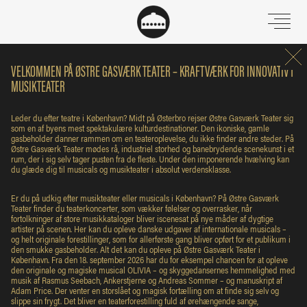
VELKOMMEN PÅ ØSTRE GASVÆRK TEATER – KRAFTVÆRK FOR INNOVATIVT
MUSIKTEATER
Leder du efter teatre i København? Midt på Østerbro rejser Østre Gasværk Teater sig
som en af byens mest spektakulære kulturdestinationer. Den ikoniske, gamle
gasbeholder danner rammen om en teateroplevelse, du ikke finder andre steder. På
Østre Gasværk Teater mødes rå, industriel storhed og banebrydende scenekunst i et
rum, der i sig selv tager pusten fra de fleste. Under den imponerende hvælving kan
du glæde dig til musicals og musikteater i absolut verdensklasse.
Er du på udkig efter musikteater eller musicals i København? På Østre Gasværk
Teater finder du teaterkoncerter, som vækker følelser og overrasker, når
fortolkninger af store musikkataloger bliver iscenesat på nye måder af dygtige
artister på scenen. Her kan du opleve danske udgaver af internationale musicals –
og helt originale forestillinger, som for allerførste gang bliver opført for et publikum i
den smukke gasbeholder. Alt det kan du opleve på Østre Gasværk Teater i
København. Fra den 18. september 2026 har du for eksempel chancen for at opleve
den originale og magiske musical OLIVIA – og skyggedansernes hemmelighed med
musik af Rasmus Seebach, Ankerstjerne og Andreas Sommer – og manuskript af
Adam Price. Der venter en storslået og magisk fortælling om at finde sig selv og
slippe sin frygt. Det bliver en teaterforestilling fuld af ørehængende sange,