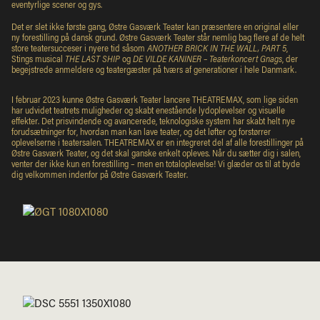
eventyrlige scener og gys.
Det er slet ikke første gang, Østre Gasværk Teater kan præsentere en original eller
ny forestilling på dansk grund. Østre Gasværk Teater står nemlig bag flere af de helt
store teatersucceser i nyere tid såsom
ANOTHER BRICK IN THE WALL, PART 5
,
Stings musical
THE LAST SHIP
og
DE VILDE KANINER – Teaterkoncert Gnags
, der
begejstrede anmeldere og teatergæster på tværs af generationer i hele Danmark.
I februar 2023 kunne Østre Gasværk Teater lancere THEATREMAX, som lige siden
har udvidet teatrets muligheder og skabt enestående lydoplevelser og visuelle
effekter. Det prisvindende og avancerede, teknologiske system har skabt helt nye
forudsætninger for, hvordan man kan lave teater, og det løfter og forstørrer
oplevelserne i teatersalen. THEATREMAX er en integreret del af alle forestillinger på
Østre Gasværk Teater, og det skal ganske enkelt opleves. Når du sætter dig i salen,
venter der ikke kun en forestilling – men en totaloplevelse! Vi glæder os til at byde
dig velkommen indenfor på Østre Gasværk Teater.