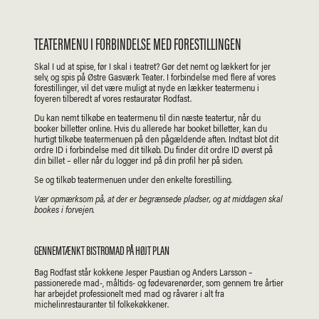
TEATERMENU I FORBINDELSE MED FORESTILLINGEN
Skal I ud at spise, før I skal i teatret? Gør det nemt og lækkert for jer
selv, og spis på Østre Gasværk Teater. I forbindelse med flere af vores
forestillinger, vil det være muligt at nyde en lækker teatermenu i
foyeren tilberedt af vores restauratør Rodfast.
Du kan nemt tilkøbe en teatermenu til din næste teatertur, når du
booker billetter online. Hvis du allerede har booket billetter, kan du
hurtigt tilkøbe teatermenuen på den pågældende aften. Indtast blot dit
ordre ID i forbindelse med dit tilkøb. Du finder dit ordre ID øverst på
din billet – eller når du logger ind på din profil her på siden.
Se og tilkøb teatermenuen under den enkelte forestilling.
Vær opmærksom på, at der er begrænsede pladser, og at middagen skal
bookes i forvejen.
GENNEMTÆNKT BISTROMAD PÅ HØJT PLAN
Bag Rodfast står kokkene Jesper Paustian og Anders Larsson –
passionerede mad-, måltids- og fødevarenørder, som gennem tre årtier
har arbejdet professionelt med mad og råvarer i alt fra
michelinrestauranter til folkekøkkener.