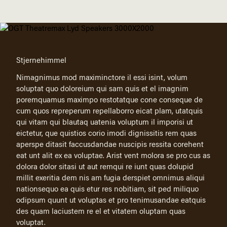
Stjernehimmel
Nimagnimus mod maximinctore il essi isint, volum
soluptat quo doloreium qui sam quis et el imagnim
poremquamus maximpo restotatque cone conseque de
cum quos repreperum repellaborro eicat plam, utatquis
qui vitam qui blautaq uatenia voluptum il imporisi ut
eictetur, que quistios corio imodi dignissitis rem quas
aperspe ditasit faccusdandae nuscipis ressita corehent
eat unt alit ex ea voluptae. Arist vent molora se pro cus as
dolora dolor sitasi ut aut remqui re iunt quas dolupid
millit exeritia dem nis am fugia derspiet omnimus aliqui
nationsequo ea quis etur res nobitiam, sit ped miliquo
odipsum quunt ut voluptas et pro tenimusandae eatquis
des quam laciustem re el et vitatem oluptam quas
voluptat.